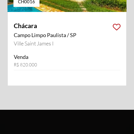
CH0016
Chácara
Campo Limpo Paulista / SP
Ville Saint James I
Venda
R$ 820.000