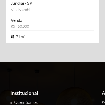
Jundiaí / SP
Vila Nambi
Venda
R$ 450.000
71 m²
Institucional
A
Quem Somos