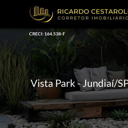
CRECI: 164.538-F
Vista Park - Jundiaí/S