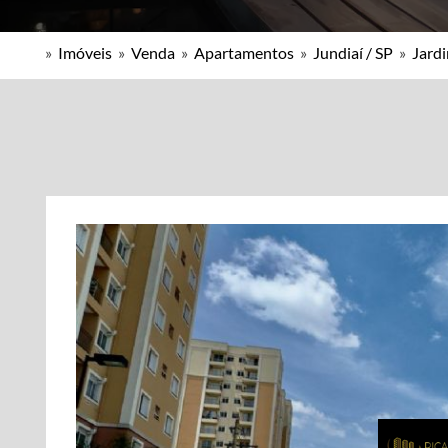
»
Imóveis
»
Venda
»
Apartamentos
»
Jundiaí / SP
»
Jard