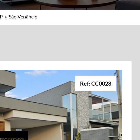
SP
»
São Venâncio
Ref: CC0028