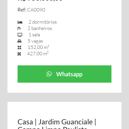
Ref:
CA0090
2 dormitórios
2 banheiros
1 sala
5 vagas
152,00 m²
427,00 m²
Whatsapp
Casa | Jardim Guanciale |