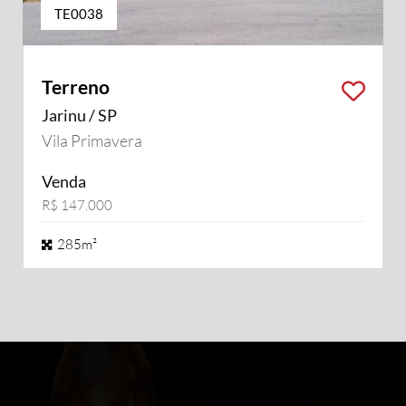
TE0038
Terreno
Jarinu / SP
Vila Primavera
Venda
R$ 147.000
285m²