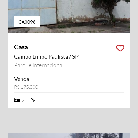
CA0098
Casa
Campo Limpo Paulista / SP
Parque Internacional
Venda
R$ 175.000
2 dormiórios
1 banheiros
2 |
1