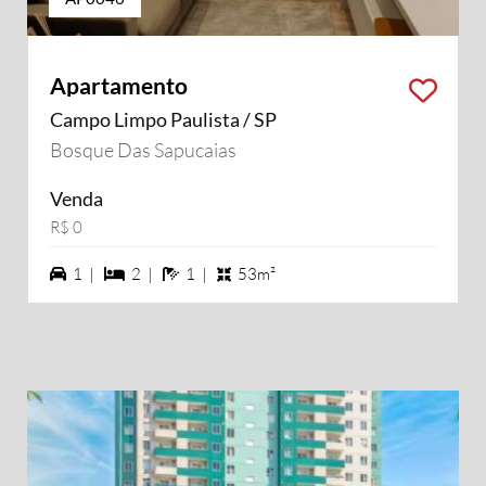
Apartamento
Campo Limpo Paulista / SP
Bosque Das Sapucaias
Venda
R$ 0
1 vagas na garagem
2 dormiórios
1 banheiros
1 |
2 |
1 |
53m²