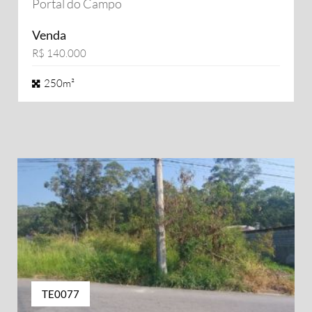
Portal do Campo
Venda
R$ 140.000
250m²
TE0077