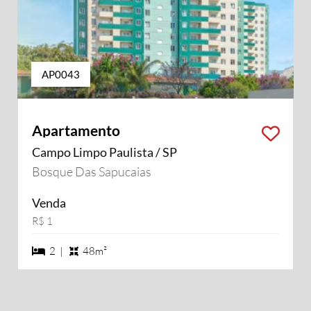
AP0043
Apartamento
Campo Limpo Paulista / SP
Bosque Das Sapucaias
Venda
R$ 1
2 dormiórios
2 |
48m²