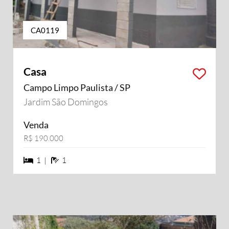
CA0119
Casa
Campo Limpo Paulista / SP
Jardim São Domingos
Venda
R$ 190.000
1 dormiórios
1 banheiros
1 |
1