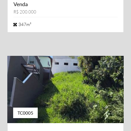
Venda
R$ 200.000
347m²
TC0005