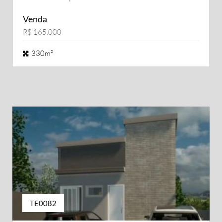
Venda
R$ 165.000
330m²
TE0082